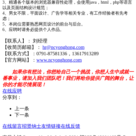
3
、精通各个版本的浏览器兼容性处理，会使用
java
，
html
，
php
等语言
以及页面结构设计规范；
4
、男女不限，平面设计、广告学等相关专业，有工作经验者有先考
虑；
5
、本岗位需要熟悉网页设计的前台与后台。
6
、应聘时请务必提供个人作品。
【联系人】：
刘
经理
【收简历邮箱】：
hr@ncyonghong.com
【联系方式】：
0791-87581336，13617913289
【官方网站】：
www.ncyonghong.com
如果你有想法，你想给自己一个挑战，你想人生中成就一
番事业，请加入我们团队吧！我们将给你提供广阔的舞台，让
你的才能尽情展现！
在线应聘
分享到：
上一条
下一条
在线留言
招贤纳士
友情链接
在线反馈