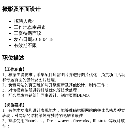
摄影及平面设计
招聘人数
4
工作地点
南昌市
工资待遇
面议
发布日期
2018-04-18
有效期
不限
职位描述
【工作职责】
1
、根据主管要求，采集项目所需图片并进行图片优化，负责项目活动
和专题页面的设计及图片处理。
2
、负责网站的页面维护与升级更新及其他设计、制作工作；
3
、对海报宣传册进行排版优化等技术处理；
4
、配合网络营销部门同事设计、制作页面
DEMO
。
【岗位要求】
1
、有美术功底和设计表现能力，能够准确把握网站的整体风格及视觉
表现，对网站的结构策划有独特的见解者最佳；
2
、熟练使用
Photoshop
，
Dreamweaver
，
fireworks
，
Illustrator
等设计软
件；