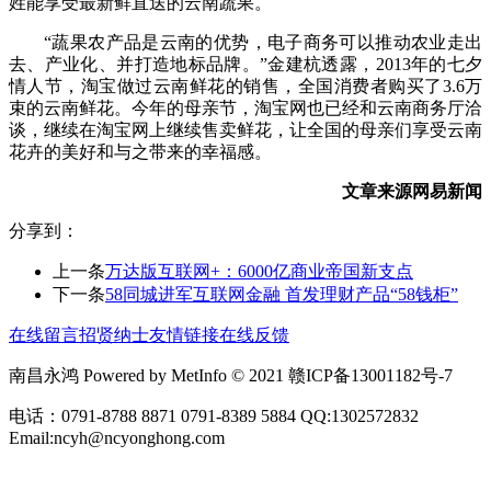
姓能享受最新鲜直送的云南蔬果。
“蔬果农产品是云南的优势，电子商务可以推动农业走出
去、产业化、并打造地标品牌。”金建杭透露，2013年的七夕
情人节，淘宝做过云南鲜花的销售，全国消费者购买了3.6万
束的云南鲜花。今年的母亲节，淘宝网也已经和云南商务厅洽
谈，继续在淘宝网上继续售卖鲜花，让全国的母亲们享受云南
花卉的美好和与之带来的幸福感。
文章来源网易新闻
分享到：
上一条
万达版互联网+：6000亿商业帝国新支点
下一条
58同城进军互联网金融 首发理财产品“58钱柜”
在线留言
招贤纳士
友情链接
在线反馈
南昌永鸿 Powered by MetInfo © 2021 赣ICP备13001182号-7
电话：0791-8788 8871 0791-8389 5884 QQ:1302572832
Email:ncyh@ncyonghong.com